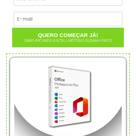
QUERO COMEÇAR JÁ!
SIMPLIFICANDO EXCEL | MÉTODO SUSANA PINTO