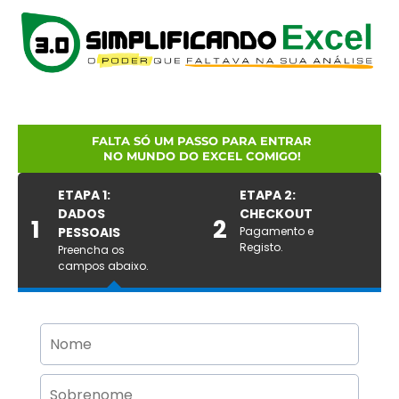
FALTA SÓ UM PASSO PARA ENTRAR
NO MUNDO DO EXCEL COMIGO!
ETAPA 1:
ETAPA 2:
DADOS
CHECKOUT
1
2
PESSOAIS
Pagamento e
Registo.
Preencha os
campos abaixo.