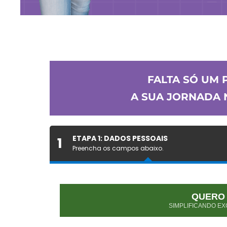
FALTA SÓ UM 
A SUA JORNADA N
ETAPA 1: DADOS PESSOAIS
1
Preencha os campos abaixo.
QUERO
SIMPLIFICANDO EX