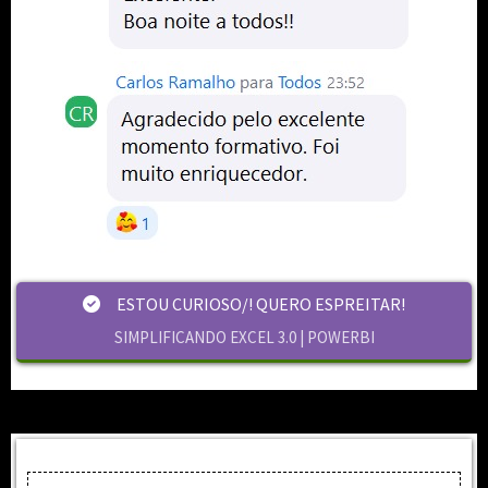
ESTOU CURIOSO/! QUERO ESPREITAR!
SIMPLIFICANDO EXCEL 3.0 | POWERBI