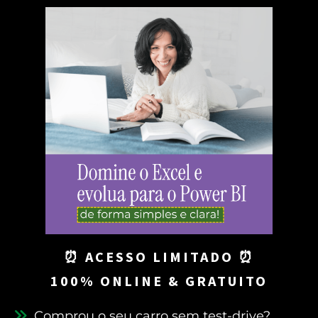
⏰ ACESSO LIMITADO ⏰
100% ONLINE & GRATUITO
Comprou o seu carro sem test-drive?